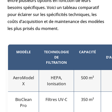
entre plusieurs options en fonction de leurs
besoins spécifiques. Voici un tableau comparatif
pour éclairer sur les spécificités techniques, les
coûts d’acquisition et de maintenance des modèles
les plus prisés du moment.
MODÈLE
TECHNOLOGIE
CAPACITÉ
DE
D’
FILTRATION
AeroModel
HEPA,
500 m²
X
Ionisation
BioClean
Filtres UV-C
350 m²
Pro