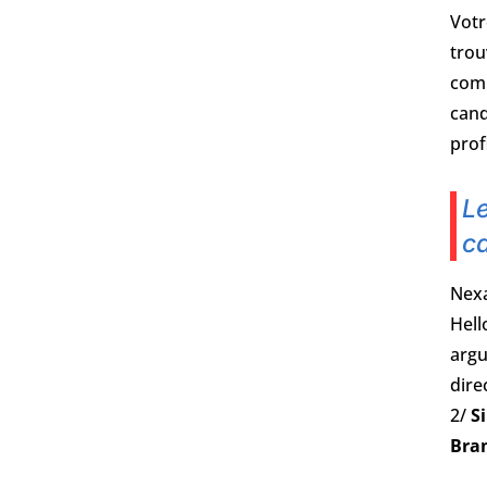
Votr
trou
comm
cand
profi
Le
c
Nexa
Hell
argu
dire
2/
S
Bra