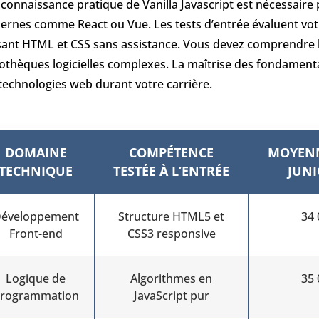
connaissance pratique de Vanilla Javascript est nécessair
rnes comme React ou Vue. Les tests d’entrée évaluent vot
isant HTML et CSS sans assistance. Vous devez comprendre 
iothèques logicielles complexes. La maîtrise des fondamen
technologies web durant votre carrière.
DOMAINE
COMPÉTENCE
MOYENN
TECHNIQUE
TESTÉE À L’ENTRÉE
JUNI
éveloppement
Structure HTML5 et
34 
Front-end
CSS3 responsive
Logique de
Algorithmes en
35 
rogrammation
JavaScript pur