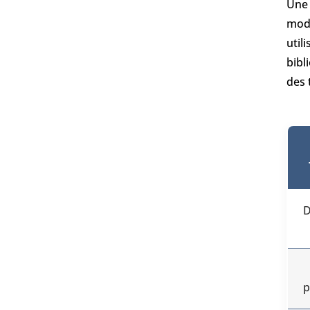
Une 
mode
util
bibl
des 
D
p