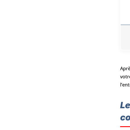
Aprè
votr
l’en
Le
co