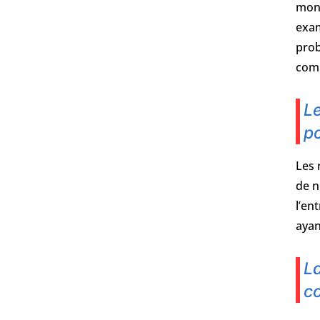
mont
exam
prob
comp
Le
po
Les 
de n
l’en
ayan
La
c