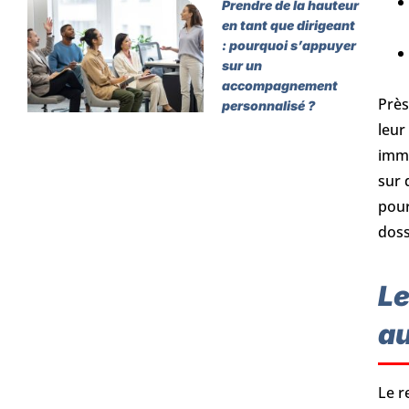
Prendre de la hauteur
en tant que dirigeant
: pourquoi s’appuyer
sur un
accompagnement
Près
personnalisé ?
leur
immé
sur 
pour
doss
Le
au
Le r