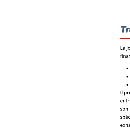
Tr
La j
fina
Il p
entr
son 
spéc
exha