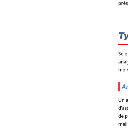
prés
Ty
Selo
anal
moin
An
Un a
d’as
de p
meil