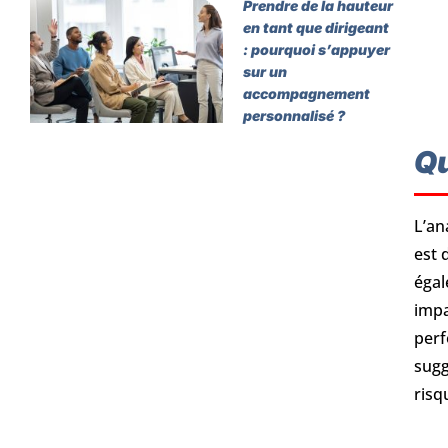
Prendre de la hauteur
en tant que dirigeant
: pourquoi s’appuyer
sur un
accompagnement
personnalisé ?
Qu
L’an
est 
égal
impa
perf
sugg
risq