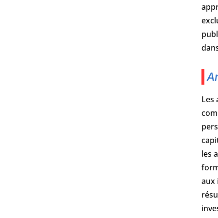
appr
excl
publ
dans
An
Les 
comp
pers
capi
les 
form
aux 
résu
inve