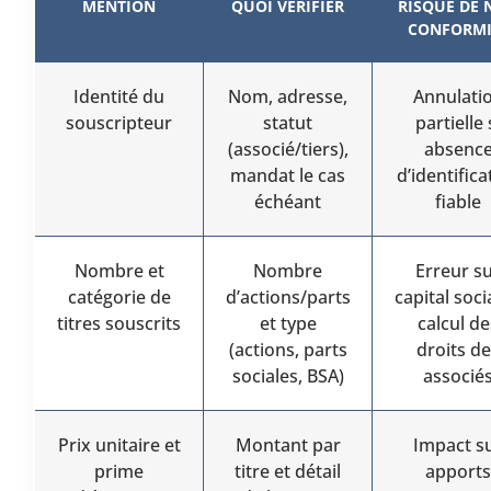
MENTION
QUOI VÉRIFIER
RISQUE DE 
CONFORMI
Identité du
Nom, adresse,
Annulati
souscripteur
statut
partielle 
(associé/tiers),
absenc
mandat le cas
d’identifica
échéant
fiable
Nombre et
Nombre
Erreur s
catégorie de
d’actions/parts
capital soci
titres souscrits
et type
calcul de
(actions, parts
droits d
sociales, BSA)
associé
Prix unitaire et
Montant par
Impact s
prime
titre et détail
apports