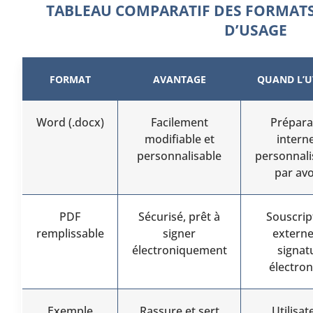
TABLEAU COMPARATIF DES FORMATS 
D’USAGE
FORMAT
AVANTAGE
QUAND L’U
Word (.docx)
Facilement
Prépara
modifiable et
interne
personnalisable
personnali
par av
PDF
Sécurisé, prêt à
Souscrip
remplissable
signer
externe
électroniquement
signat
électro
Exemple
Rassure et sert
Utilisat