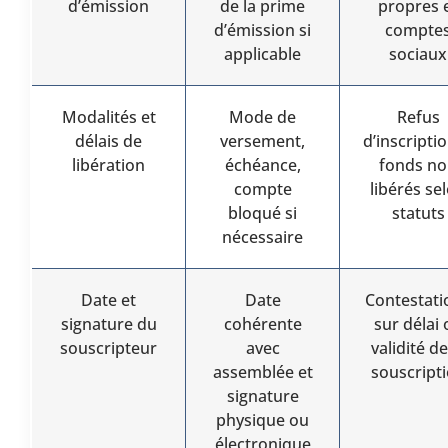
d’émission
de la prime
propres 
d’émission si
compte
applicable
sociaux
Modalités et
Mode de
Refus
délais de
versement,
d’inscriptio
libération
échéance,
fonds n
compte
libérés se
bloqué si
statuts
nécessaire
Date et
Date
Contestati
signature du
cohérente
sur délai 
souscripteur
avec
validité de
assemblée et
souscript
signature
physique ou
électronique