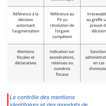
Référence à la
Référence au
Irrecevabil
décision
PV ou
au greffe 
autorisant
résolution de
preuve d
l’augmentation
l’organe
décisio
compétent
Mentions
Indication sur
Sanction
fiscales et
exonérations,
administrat
déclaratives
retenues ou
en cas
numéros
d’omissi
fiscaux
Le contrôle des mentions
identitaires et des mandats de