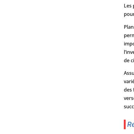
Les 
pour
Plan
perm
impo
l’in
de c
Assu
vari
des 
vers
succ
Ré