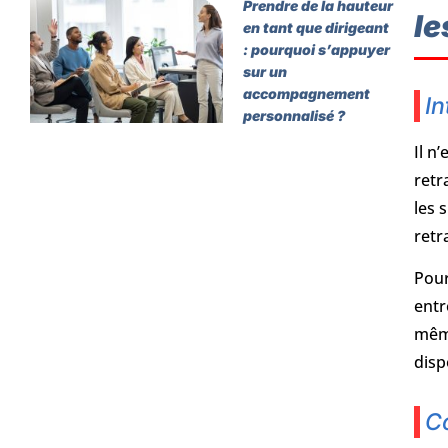
Prendre de la hauteur
le
en tant que dirigeant
: pourquoi s’appuyer
sur un
accompagnement
In
personnalisé ?
Il n
retr
les 
retr
Pour
entr
même
disp
Co