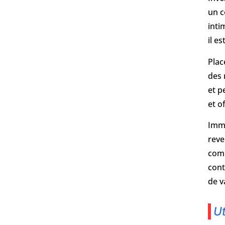
un c
inti
il e
Plac
des 
et p
et o
Immo
reve
comm
cont
de v
Ut