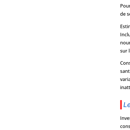
Pour
de s
Esti
Incl
nour
sur 
Cons
sant
vari
inat
Le
Inve
cons