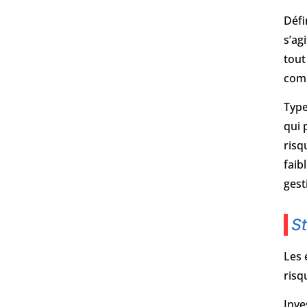
Défi
s’ag
tout
com
Type
qui 
risq
faib
gest
St
Les 
risq
Inve