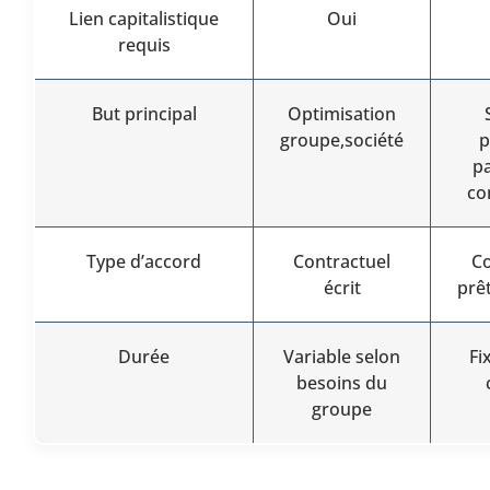
Lien capitalistique
Oui
requis
But principal
Optimisation
groupe,société
p
pa
co
Type d’accord
Contractuel
Co
écrit
prê
Durée
Variable selon
Fi
besoins du
groupe