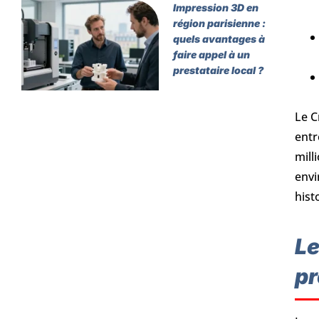
Impression 3D en
région parisienne :
quels avantages à
faire appel à un
prestataire local ?
Le C
entr
mill
envi
hist
Le
pr