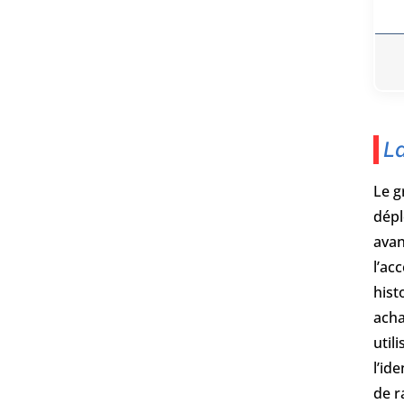
La
Le g
dépl
avan
l’ac
hist
acha
util
l’id
de r