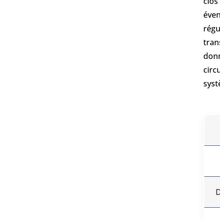
clos
éven
régu
tran
donn
circ
syst
D