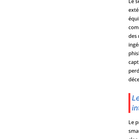
Le s
exté
équi
comp
des 
ingé
phis
capt
perd
déce
L
in
Le p
smar