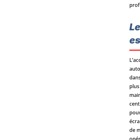
prof
Le
es
L’ac
auto
dans
plus
main
cent
pouv
écra
de m
opér