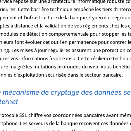
ervice repose sur une architecture informatique robuste co
rieures. Cette barrière technique empêche les tiers d’interc
pement et l’infrastructure de la banque. Cybermut regroupe
tes à distance et la validation de vos règlements chez le
modules de détection comportementale pour stopper les ten
nieurs font évoluer cet outil en permanence pour contrer
hing. Les mises à jour régulières assurent une protection con
urer vos informations à votre insu. Cette résilience tech
ure malgré les mutations profondes du web. Vous bénéficie
nnies d’exploitation sécurisée dans le secteur bancaire.
e mécanisme de cryptage des données sen
ternet
rotocole SSL chiffre vos coordonnées bancaires avant même 
tphone. Les serveurs de la banque reçoivent ces données 