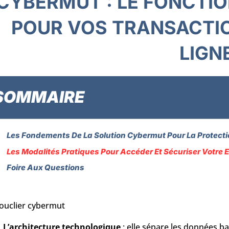
CYBERMUT : LE FONCTI
POUR VOS TRANSACTI
LIGN
SOMMAIRE
Les Fondements De La Solution Cybermut Pour La Protect
Les Modalités Pratiques Pour Accéder Et Sécuriser Votre 
Foire Aux Questions
ouclier cybermut
L’architecture technologique
: elle sépare les données 