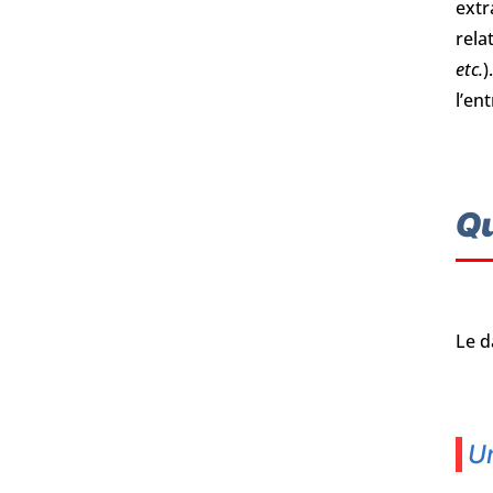
extr
rela
etc.
)
l’en
Qu
Le d
Un