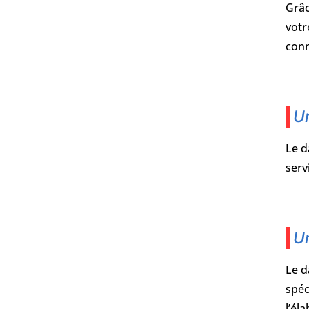
Grâc
votr
conn
Un
Le d
serv
U
Le d
spéc
l’él