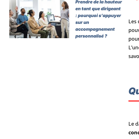
Prendre de la hauteur
en tant que dirigeant
: pourquoi s’appuyer
Les 
sur un
accompagnement
pouv
personnalisé ?
pour
L’un
savo
Qu
Le 
con