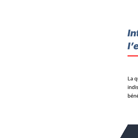
In
l’
La q
indi
bén