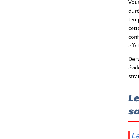
Vous
duré
temp
cett
conf
effe
De f
évid
stra
Le
sa
Le