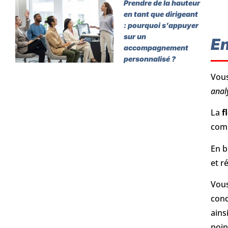
Prendre de la hauteur
en tant que dirigeant
: pourquoi s’appuyer
sur un
En
accompagnement
personnalisé ?
Vous
anal
La
f
comp
En b
et r
Vous
cond
ains
poin