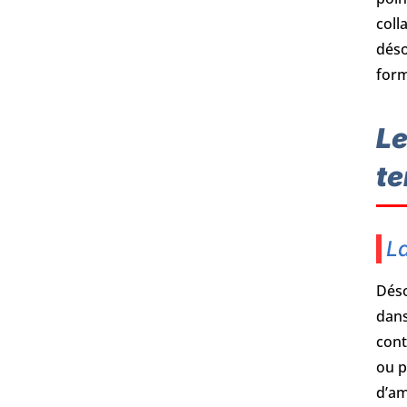
coll
déso
form
Le
te
La
Déso
dans
cont
ou p
d’am