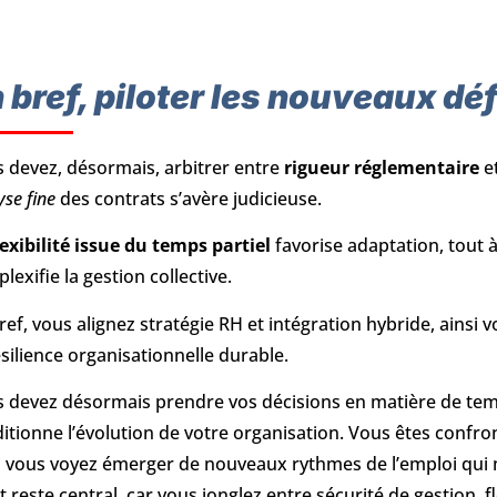
 bref, piloter les nouveaux déf
 devez, désormais, arbitrer entre
rigueur réglementaire
et
yse fine
des contrats s’avère judicieuse.
lexibilité issue du temps partiel
favorise adaptation, tout à
lexifie la gestion collective.
ref, vous alignez stratégie RH et intégration hybride, ainsi 
ésilience organisationnelle durable.
 devez désormais prendre vos décisions en matière de temp
itionne l’évolution de votre organisation. Vous êtes confro
i vous voyez émerger de nouveaux rythmes de l’emploi qui 
t reste central, car vous jonglez entre sécurité de gestion, f