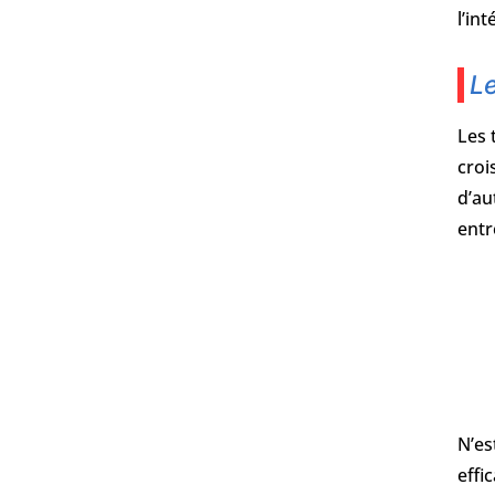
l’in
Le
Les 
croi
d’au
entr
N’es
effi