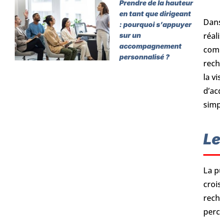
Prendre de la hauteur
en tant que dirigeant
Dans
: pourquoi s’appuyer
réal
sur un
accompagnement
comm
personnalisé ?
rech
la v
d’ac
simp
Le
La p
croi
rech
perc