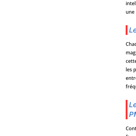
inte
une 
Le
Chaq
magi
cett
les 
entr
fréq
Le
P
Cont