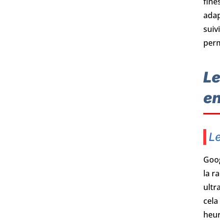
fine
adap
suiv
perm
Le
en
Le
Goog
la r
ultr
cela
heur