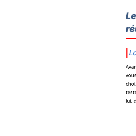
Le
ré
La
Avan
vous
choi
test
lui,