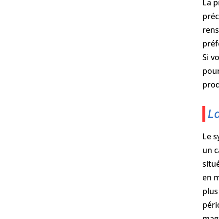
La p
préc
rens
préf
Si v
pour
prod
La
Le s
un c
situ
en m
plus
péri
maga