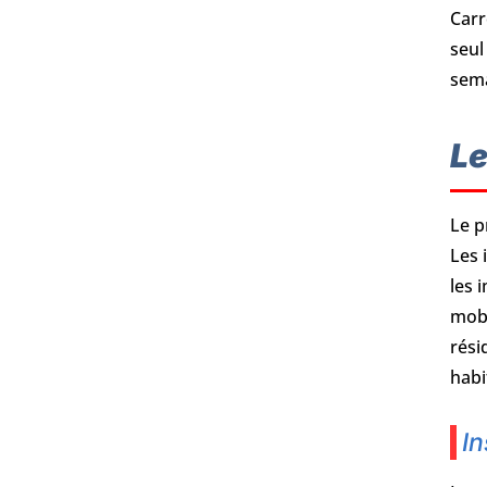
Carr
seul
sema
Le
Le p
Les 
les 
mobi
rési
habi
In