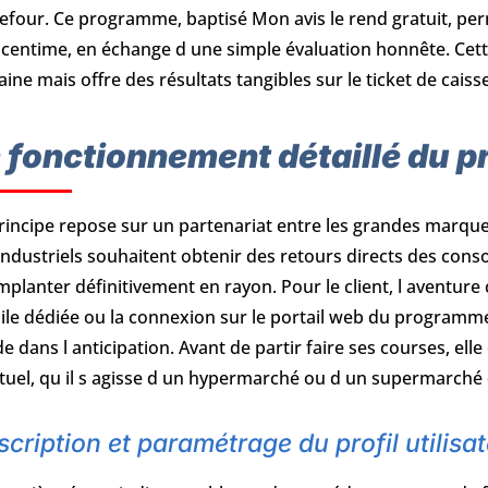
efour. Ce programme, baptisé Mon avis le rend gratuit, pe
 centime, en échange d une simple évaluation honnête. C
ine mais offre des résultats tangibles sur le ticket de caisse
 fonctionnement détaillé du 
rincipe repose sur un partenariat entre les grandes marque
industriels souhaitent obtenir des retours directs des co
implanter définitivement en rayon. Pour le client, l aventu
le dédiée ou la connexion sur le portail web du programme.
de dans l anticipation. Avant de partir faire ses courses, el
tuel, qu il s agisse d un hypermarché ou d un supermarché d
scription et paramétrage du profil utilisa