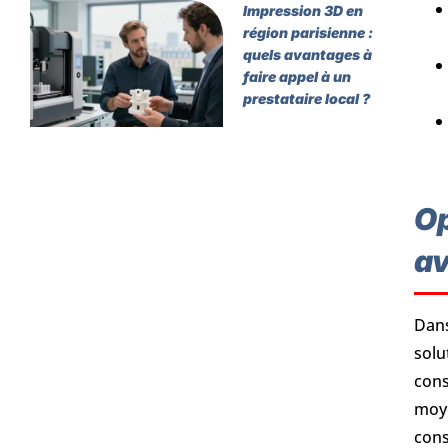
Impression 3D en
région parisienne :
quels avantages à
faire appel à un
prestataire local ?
Op
av
Dans
solu
cons
moye
cons