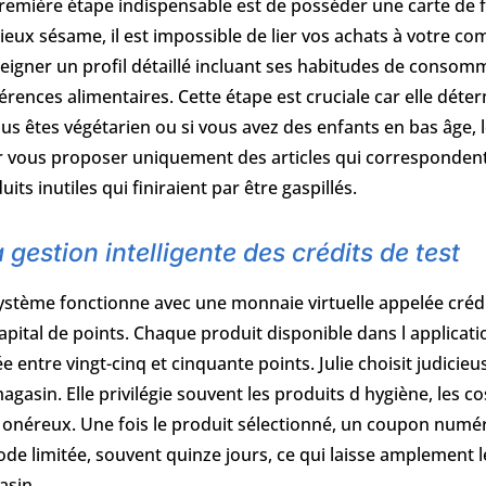
remière étape indispensable est de posséder une carte de f
ieux sésame, il est impossible de lier vos achats à votre comp
eigner un profil détaillé incluant ses habitudes de consomm
érences alimentaires. Cette étape est cruciale car elle déte
ous êtes végétarien ou si vous avez des enfants en bas âge, 
 vous proposer uniquement des articles qui correspondent à
uits inutiles qui finiraient par être gaspillés.
 gestion intelligente des crédits de test
ystème fonctionne avec une monnaie virtuelle appelée crédi
apital de points. Chaque produit disponible dans l applicat
ée entre vingt-cinq et cinquante points. Julie choisit judicie
agasin. Elle privilégie souvent les produits d hygiène, les c
 onéreux. Une fois le produit sélectionné, un coupon numé
ode limitée, souvent quinze jours, ce qui laisse amplement
sin.