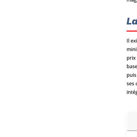
La
Il e
mini
prix
base
puis
ses 
inté