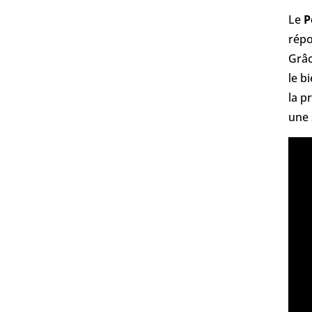
Le
P
répo
Grâc
le b
la p
une 