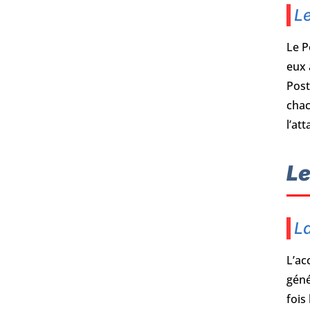
Le
Le P
eux 
Post
chac
l’at
Le
La
L’ac
géné
fois