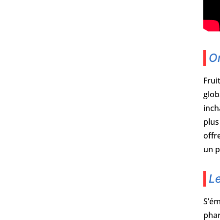
Or
Frui
glob
inch
plus
offr
un p
Le
S’ém
phar