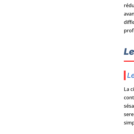
rédu
avan
diff
prof
Le
Le
La c
cont
sésa
sere
simp