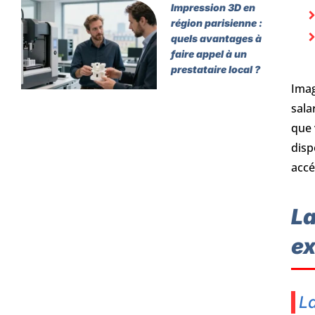
Impression 3D en
région parisienne :
quels avantages à
faire appel à un
prestataire local ?
Imag
sala
que 
disp
accé
La
ex
La