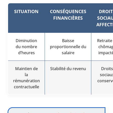
SITUATION
CONSÉQUENCES
DROIT
FINANCIÈRES
SOCIA
AFFECT
Diminution
Baisse
Retraite
du nombre
proportionnelle du
chôma
d’heures
salaire
impact
Maintien de
Stabilité du revenu
Droits
la
sociau
rémunération
conserv
contractuelle