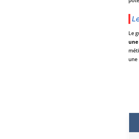
pote
L
Le g
une
méti
une 