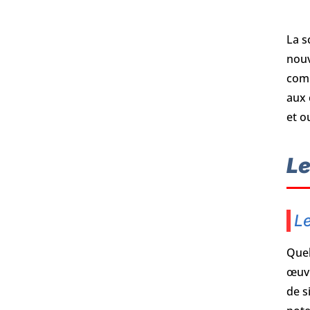
La s
nouv
comp
aux 
et o
Le
Le
Quel
œuvr
de s