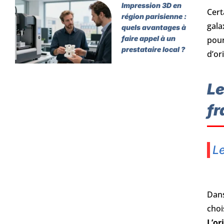
Impression 3D en
Cert
région parisienne :
gala
quels avantages à
faire appel à un
pour
prestataire local ?
d’or
Le
fr
Le
Dans
choi
L’or